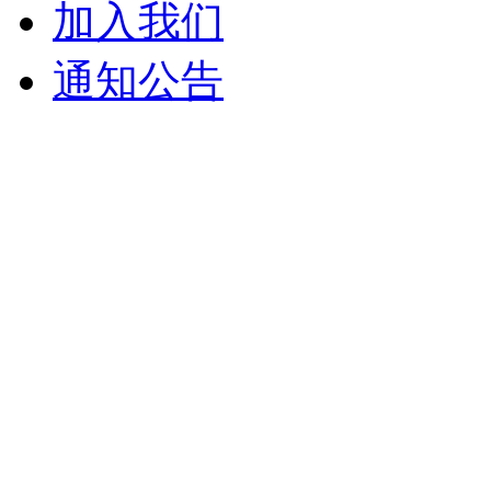
加入我们
通知公告