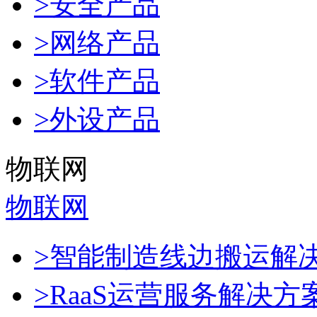
>安全产品
>网络产品
>软件产品
>外设产品
物联网
物联网
>智能制造线边搬运解
>RaaS运营服务解决方