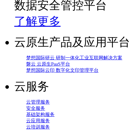
数据安全管控平台
了解更多
云原生产品及应用平台
梦想国际研云 研制一体化工业互联网解决方案
磐云 云原生PaaS平台
梦想国际云印 数字化文印管理平台
云服务
云管理服务
安全服务
基础架构服务
云应用服务
云培训服务