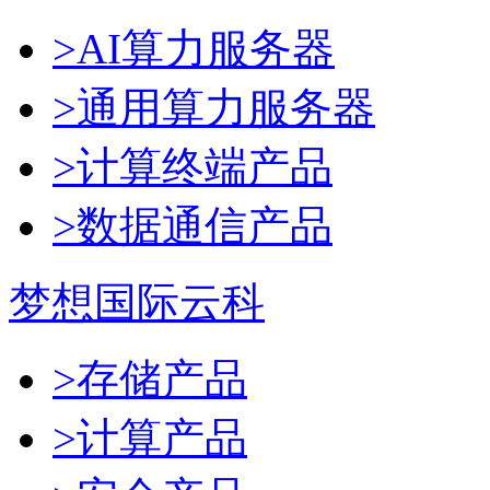
>AI算力服务器
>通用算力服务器
>计算终端产品
>数据通信产品
梦想国际云科
>存储产品
>计算产品