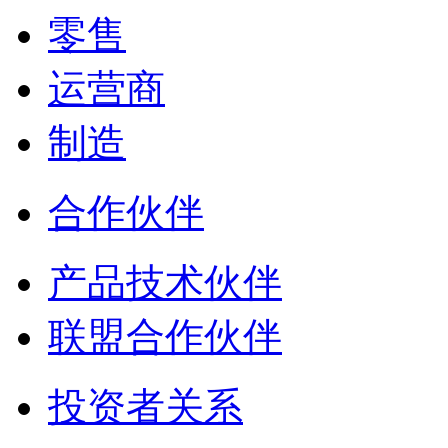
零售
运营商
制造
合作伙伴
产品技术伙伴
联盟合作伙伴
投资者关系