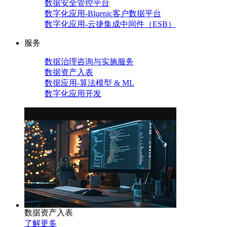
数据安全管控平台
数字化应用-Bluenic客户数据平台
数字化应用-云捷集成中间件（ESB）
服务
数据治理咨询与实施服务
数据资产入表
数据应用-算法模型 & ML
数字化应用开发
数据资产入表
了解更多