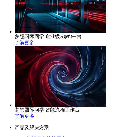
梦想国际问学 企业级Agent中台
了解更多
梦想国际问学 智能流程工作台
了解更多
产品及解决方案